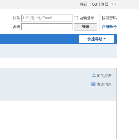
签到
FOB计算器
切
换
账号
自动登录
找回密码
到
宽
密码
注册帐号
登录
版
快捷导航
加为好友
发送消息