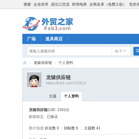
搜索
企业供求
进出口交流
跨境电商
企商名录（免费入驻）
竞价
广场
道具商店
帖子
›
龙辕供应链
›
个人资料
外
龙辕供应链
贸
https://fob3.com/?23910
之
主题
个人资料
家
龙辕供应链
(UID: 23910)
邮箱状态
已验证
统计信息
好友数 0
|
回帖数 6
|
主题数 41