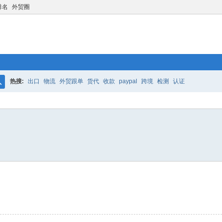
排名
外贸圈
热搜:
出口
物流
外贸跟单
货代
收款
paypal
跨境
检测
认证
搜
索