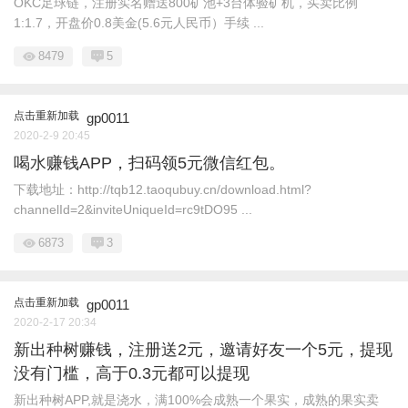
OKC足球链，注册实名赠送800矿池+3台体验矿机，买卖比例
1:1.7，开盘价0.8美金(5.6元人民币）手续 ...
8479
5
点击重新加载
gp0011
2020-2-9 20:45
喝水赚钱APP，扫码领5元微信红包。
下载地址：http://tqb12.taoqubuy.cn/download.html?
channelId=2&inviteUniqueId=rc9tDO95 ...
6873
3
点击重新加载
gp0011
2020-2-17 20:34
新出种树赚钱，注册送2元，邀请好友一个5元，提现
没有门槛，高于0.3元都可以提现
新出种树APP,就是浇水，满100%会成熟一个果实，成熟的果实卖