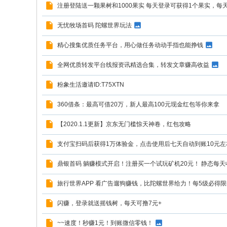
注册登陆送一颗果树和1000果实 每天登录可获得1个果实，
无忧牧场首码 陀螺世界玩法
精心搜集优质任务平台，用心做任务动动手指也能挣钱
全网优质转发平台线报资讯精选合集，转发文章赚高收益
粉象生活邀请ID:T75XTN
360借条：最高可借20万，新人最高100元现金红包等你来拿
【2020.1.1更新】京东无门槛惊天神卷，红包攻略
支付宝扫码后获得1万体验金，点击使用后七天自动到账10元左
鼎银首码 躺赚模式开启！注册买一个试玩矿机20元！ 静态每
旅行世界APP 看广告遛狗赚钱，比陀螺世界给力！每5级必得
闪赚，登录就送摇钱树，每天可撸7元+
~~速度！秒赚1元！到账微信零钱！