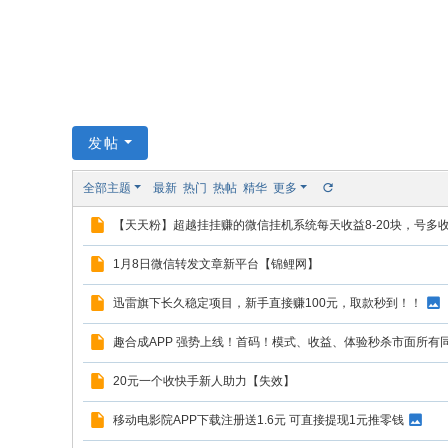
发帖
全部主题
最新
热门
热帖
精华
更多
【天天粉】超越挂挂赚的微信挂机系统每天收益8-20块，号多
1月8日微信转发文章新平台【锦鲤网】
迅雷旗下长久稳定项目，新手直接赚100元，取款秒到！！
趣合成APP 强势上线！首码！模式、收益、体验秒杀市面所有
20元一个收快手新人助力【失效】
移动电影院APP下载注册送1.6元 可直接提现1元推零钱