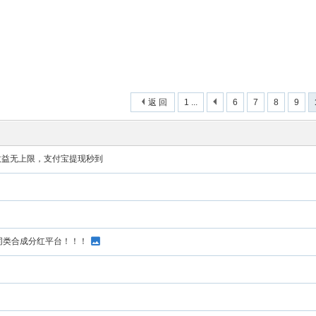
返 回
1 ...
6
7
8
9
收益无上限，支付宝提现秒到
同类合成分红平台！！！