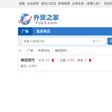
搜索
企业供求
进出口交流
跨境电商
企商名录（免费入驻）
竞价
广场
道具商店
帖子
»
广场
›
外贸论坛
›
物流货代
外
物流货代
今日:
11
|
主题:
1744
|
排名:
1
贸
版主:
zz263
之
家