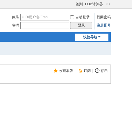
签到
FOB计算器
切
换
账号
自动登录
找回密码
到
宽
密码
注册帐号
登录
版
快捷导航
收藏本版
|
订阅
|
存档