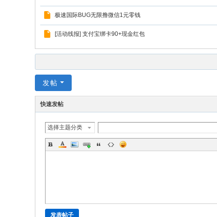
极速国际BUG无限撸微信1元零钱
[活动线报] 支付宝绑卡90+现金红包
发帖
快速发帖
选择主题分类
发表帖子