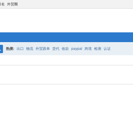
排名
外贸圈
热搜:
出口
物流
外贸跟单
货代
收款
paypal
跨境
检测
认证
搜
索