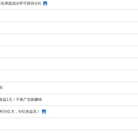
每天给果园浇水即可获得分红
右
天收益1元！不推广也能赚钱
限时分红犬，分红收益高！