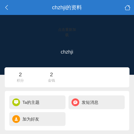
chzhji的资料
点击重新加
载
chzhji
2
2
积分
金钱
Ta的主题
发短消息
加为好友