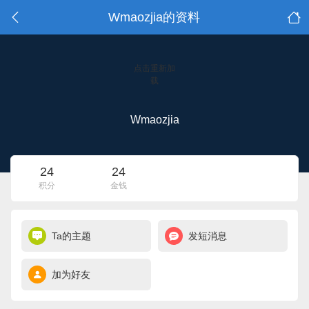
Wmaozjia的资料
点击重新加
载
Wmaozjia
24
24
积分
金钱
Ta的主题
发短消息
加为好友